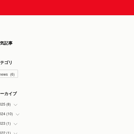
気記事
テゴリ
news
(
6
)
ーカイブ
025
(
8
)
024
(
10
(
2
)
)
(
2
)
023
(
1
)
(
1
)
(
2
)
(
3
)
022
(
1
)
(
1
)