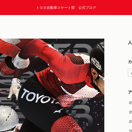
トヨタ自動車スケート部 公式ブログ
人
カ
ア
2
2
2
2