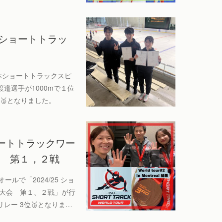
本ショートトラッ
西日本ショートトラックスピ
邉選手が1000mで１位
位🥈となりました。
ショートトラックワー
会 第１，２戦
リオールで「2024/25 ショ
ル大会 第１、２戦」が行
レー 3位🥉となりま…