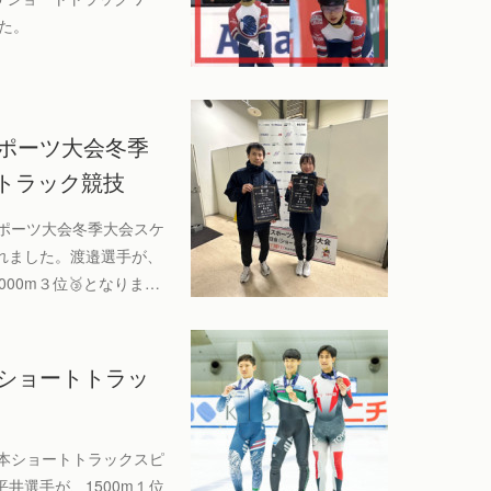
た。
スポーツ大会冬季
トラック競技
民スポーツ大会冬季大会スケ
れました。渡邉選手が、
1000m３位🥉となりま…
本ショートトラッ
全日本ショートトラックスピ
井選手が、1500m１位