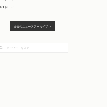
(
2
)
(
1
)
021
(
3
)
(
1
)
(
1
)
(
1
)
(
2
)
(
1
)
過去のニュースアーカイブ ＞
(
2
)
(
1
)