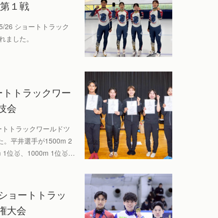
会第１戦
5/26 ショートトラック
れました。
ョートトラックワー
技会
ショートトラックワールドツ
平井選手が1500m 2
1位🥇、1000m 1位🥇…
本ショートトラッ
権大会